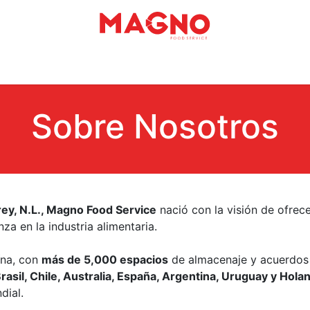
Planta Magno FS
Sobre nosotros
Contáctanos
Blog y 
Sobre Nosot​ros
ey, N.L., Magno Food Service
nació con la visión de ofrece
nza en la industria alimentaria.
ína, con
más de 5,000 espacios
de almacenaje y acuerdos 
asil, Chile, Australia, España, Argentina, Uruguay y Hola
dial.